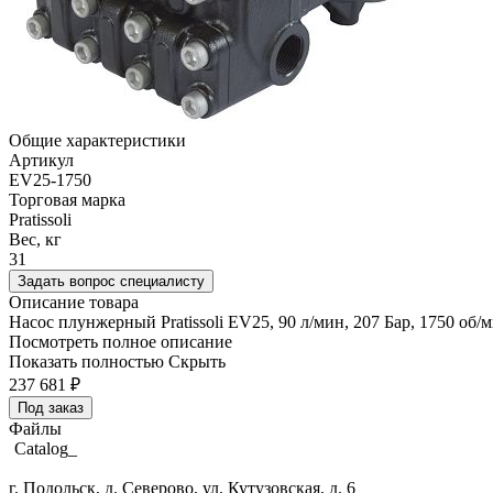
Общие характеристики
Артикул
EV25-1750
Торговая марка
Pratissoli
Вес, кг
31
Задать вопрос специалисту
Описание товара
Насос плунжерный Pratissoli EV25, 90 л/мин, 207 Бар, 1750 об/
Посмотреть полное описание
Показать полностью
Скрыть
237 681
₽
Под заказ
Файлы
Catalog_
г. Подольск, д. Северово, ул. Кутузовская, д. 6