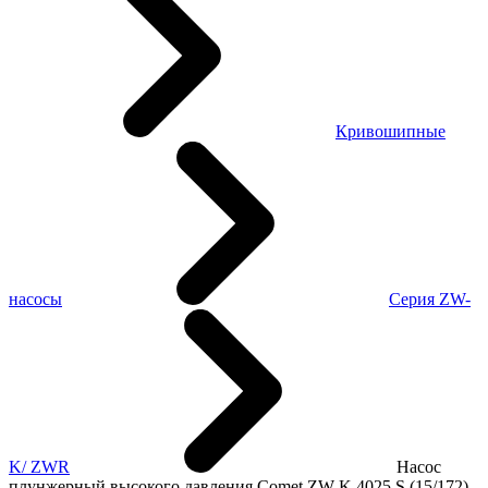
Кривошипные
насосы
Серия ZW-
K/ ZWR
Насос
плунжерный высокого давления Comet ZW-K 4025 S (15/172)