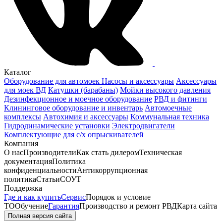
Каталог
Оборудование для автомоек
Насосы и аксессуары
Аксессуары
для моек ВД
Катушки (барабаны)
Мойки высокого давления
Дезинфекционное и моечное оборудование
РВД и фитинги
Клининговое оборудование и инвентарь
Автомоечные
комплексы
Автохимия и аксессуары
Коммунальная техника
Гидродинамические установки
Электродвигатели
Комплектующие для с/х опрыскивателей
Компания
О нас
Производители
Как стать дилером
Техническая
документация
Политика
конфиденциальности
Антикоррупционная
политика
Статьи
СОУТ
Поддержка
Где и как купить
Сервис
Порядок и условие
ТО
Обучение
Гарантия
Производство и ремонт РВД
Карта сайта
Полная версия сайта