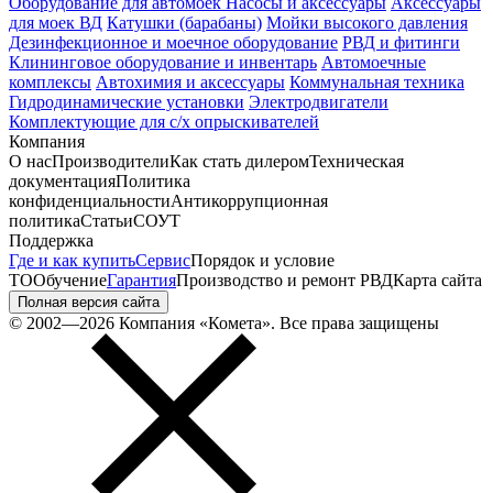
Оборудование для автомоек
Насосы и аксессуары
Аксессуары
для моек ВД
Катушки (барабаны)
Мойки высокого давления
Дезинфекционное и моечное оборудование
РВД и фитинги
Клининговое оборудование и инвентарь
Автомоечные
комплексы
Автохимия и аксессуары
Коммунальная техника
Гидродинамические установки
Электродвигатели
Комплектующие для с/х опрыскивателей
Компания
О нас
Производители
Как стать дилером
Техническая
документация
Политика
конфиденциальности
Антикоррупционная
политика
Статьи
СОУТ
Поддержка
Где и как купить
Сервис
Порядок и условие
ТО
Обучение
Гарантия
Производство и ремонт РВД
Карта сайта
Полная версия сайта
© 2002—2026 Компания «Комета». Все права защищены