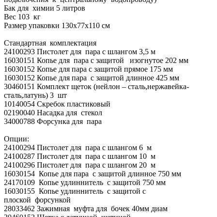
Бак для химии 5 литров
Вес 103 кг
Размер упаковки 130х77х110 см
Стандартная комплектация
24100293 Пистолет для пара с шлангом 3,5 м
16030151 Копье для пара с защитой изогнутое 202 мм
16030152 Копье для пара с защитой прямое 175 мм
16030152 Копье для пара с защитой длинное 425 мм
30460151 Комплект щеток (нейлон – сталь,нержавейка-
сталь,латунь) 3 шт
10140054 Скребок пластиковый
02190040 Насадка для стекол
34000788 Форсунка для пара
Опции:
24100294 Пистолет для пара с шлангом 6 м
24100287 Пистолет для пара с шлангом 10 м
24100296 Пистолет для пара с шлангом 20 м
16030154 Копье для пара с защитой длинное 750 мм
24170109 Копье удлиннитель с защитой 750 мм
16030155 Копье удлиннитель с защитой с
плоской форсункой
28033462 Зажимная муфта для бочек 40мм диам