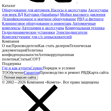
Каталог
Оборудование для автомоек
Насосы и аксессуары
Аксессуары
для моек ВД
Катушки (барабаны)
Мойки высокого давления
Дезинфекционное и моечное оборудование
РВД и фитинги
Клининговое оборудование и инвентарь
Автомоечные
комплексы
Автохимия и аксессуары
Коммунальная техника
Гидродинамические установки
Электродвигатели
Комплектующие для с/х опрыскивателей
Компания
О нас
Производители
Как стать дилером
Техническая
документация
Политика
конфиденциальности
Антикоррупционная
политика
Статьи
СОУТ
Поддержка
Где и как купить
Сервис
Порядок и условие
ТО
Обучение
Гарантия
Производство и ремонт РВД
Карта сайта
Полная версия сайта
© 2002—2026 Компания «Комета». Все права защищены