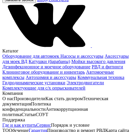
Каталог
Оборудование для автомоек
Насосы и аксессуары
Аксессуары
для моек ВД
Катушки (барабаны)
Мойки высокого давления
Дезинфекционное и моечное оборудование
РВД и фитинги
Клининговое оборудование и инвентарь
Автомоечные
комплексы
Автохимия и аксессуары
Коммунальная техника
Гидродинамические установки
Электродвигатели
Комплектующие для с/х опрыскивателей
Компания
О нас
Производители
Как стать дилером
Техническая
документация
Политика
конфиденциальности
Антикоррупционная
политика
Статьи
СОУТ
Поддержка
Где и как купить
Сервис
Порядок и условие
ТО
Обучение
Гарантия
Производство и ремонт РВД
Карта сайта