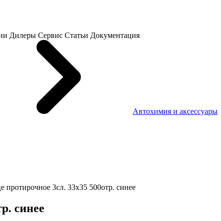
ии
Дилеры
Сервис
Статьи
Документация
Автохимия и аксессуары
е протирочное 3сл. 33х35 500отр. синее
р. синее