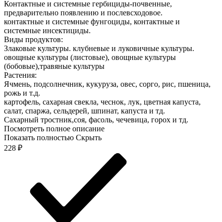
Контактные и системные гербициды-почвенные,
предварительно появлению и послевсходовое.
контактные и системные фунгоциды, контактные и
системные инсектициды.
Виды продуктов:
Злаковые культуры. клубневые и луковичные культуры.
овощные культуры (листовые), овощные культуры
(бобовые),травяные культуры
Растения:
Ячмень, подсолнечник, кукуруза, овес, сорго, рис, пшеница,
рожь и т.д.
картофель, сахарная свекла, чеснок, лук, цветная капуста,
салат, спаржа, сельдерей, шпинат, капуста и тд.
Сахарный тростник,соя, фасоль, чечевица, горох и тд.
Посмотреть полное описание
Показать полностью
Скрыть
228
₽