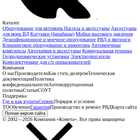
Каталог
Оборудование для автомоек
Насосы и аксессуары
Аксессуары
для моек ВД
Катушки (барабаны)
Мойки высокого давления
Дезинфекционное и моечное оборудование
РВД и фитинги
Клининговое оборудование и инвентарь
Автомоечные
комплексы
Автохимия и аксессуары
Коммунальная техника
Гидродинамические установки
Электродвигатели
Комплектующие для с/х опрыскивателей
Компания
О нас
Производители
Как стать дилером
Техническая
документация
Политика
конфиденциальности
Антикоррупционная
политика
Статьи
СОУТ
Поддержка
Где и как купить
Сервис
Порядок и условие
ТО
Обучение
Гарантия
Производство и ремонт РВД
Карта сайта
Полная версия сайта
© 2002—2026 Компания «Комета». Все права защищены