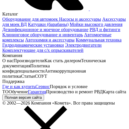
Каталог
Оборудование для автомоек
Насосы и аксессуары
Аксессуары
для моек ВД
Катушки (барабаны)
Мойки высокого давления
Дезинфекционное и моечное оборудование
РВД и фитинги
Клининговое оборудование и инвентарь
Автомоечные
комплексы
Автохимия и аксессуары
Коммунальная техника
Гидродинамические установки
Электродвигатели
Комплектующие для с/х опрыскивателей
Компания
О нас
Производители
Как стать дилером
Техническая
документация
Политика
конфиденциальности
Антикоррупционная
политика
Статьи
СОУТ
Поддержка
Где и как купить
Сервис
Порядок и условие
ТО
Обучение
Гарантия
Производство и ремонт РВД
Карта сайта
Полная версия сайта
© 2002—2026 Компания «Комета». Все права защищены