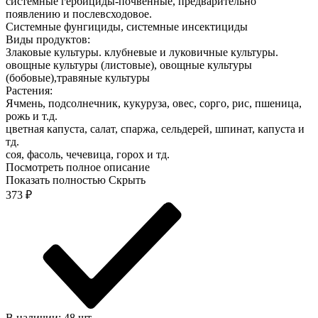
системные гербициды-почвенные, предварительно
появлению и послевсходовое.
Системные фунгициды, системные инсектициды
Виды продуктов:
Злаковые культуры. клубневые и луковичные культуры.
овощные культуры (листовые), овощные культуры
(бобовые),травяные культуры
Растения:
Ячмень, подсолнечник, кукуруза, овес, сорго, рис, пшеница,
рожь и т.д.
цветная капуста, салат, спаржа, сельдерей, шпинат, капуста и
тд.
соя, фасоль, чечевица, горох и тд.
Посмотреть полное описание
Показать полностью
Скрыть
373
₽
В наличии: 48 шт