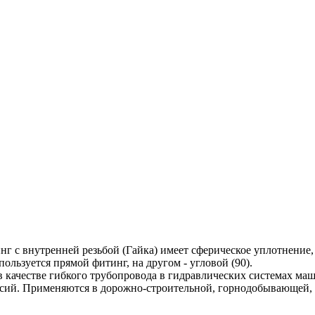
г с внутренней резьбой (Гайка) имеет сферическое уплотнение, 
ользуется прямой фитинг, на другом - угловой (90).
в качестве гибкого трубопровода в гидравлических системах м
сий. Применяются в дорожно-строительной, горнодобывающей, с