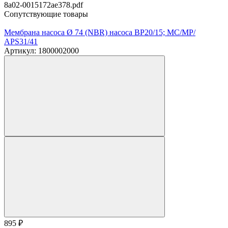
8a02-0015172ae378.pdf
Сопутствующие товары
Мембрана насоса Ø 74 (NBR) насоса BP20/15; MC/MP/
APS31/41
Артикул: 1800002000
895
₽