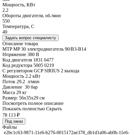
Мощность, КВт
2.2
Обороты двигателя, об./мин
550
Температура, C
40
Задать вопрос специалисту
Описание товара
MTP MP 30 электродвигатель 90/B3-B14
Нпряжение 380 В
Код двигателя 1831 0477
Код редуктора 5005 0219
С регулятором GCP SIRIUS 2 выхода
Мощность 2.2 кВт
Поток 29.2 л/мин
Давление 30 бар
Масса 29 кг
Размер: 56x35x29 см
Посмотреть полное описание
Показать полностью
Скрыть
78 113
₽
Под заказ
Файлы
e2bc1c63-9871-11e6-b276-0015172ae378_db1d1a06-ab0b-11e6-