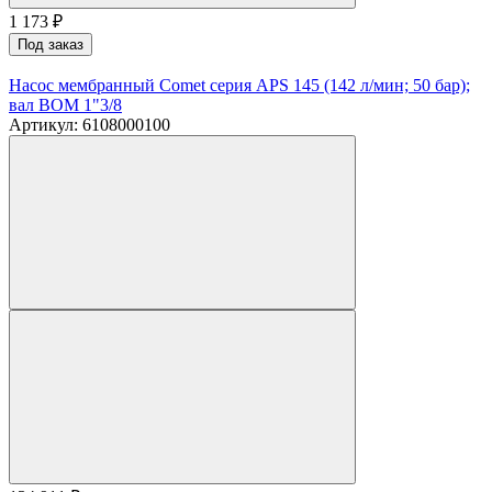
1 173
₽
Под заказ
Насос мембранный Comet серия APS 145 (142 л/мин; 50 бар);
вал ВОМ 1"3/8
Артикул: 6108000100