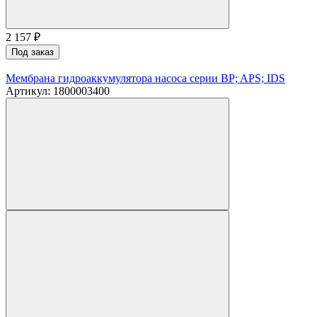
2 157
₽
Под заказ
Мембрана гидроаккумулятора насоса серии BP; APS; IDS
Артикул: 1800003400