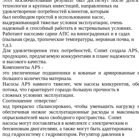
Этот исключительный результат был достигнут после долги
технологии и крупных инвестиций, направленных на
удовлетворение потребностей клиентов, которым
был необходим простой в использовании насос,
выдерживающий тяжелые условия эксплуатации, очень
надежный и способный работать в экстремальных условиях.
Работают насосами сарии АПС на виноградниках и в садах
(пыльная среда, тропические температуры, неровная почва, и
т.д.).
Для удовлетворения этих потребностей, Comet создала AP
продукцию, предлагаемую конкурентами в плане надежности
и высокого качества.
Компоненты APS -
это увеличенные подшипники и кованые и армированные в
большого количества материала.
Насосы APS намного тяжелее, чем насосы конкурентов, обе
потока, что гарантирует гораздо большую прочность в
сложных условиях эксплуатации.
Соотношение отверстие/
ход прекрасно сбалансировано, чтобы уменьшить нагрузку 
обеспечивая низкие эксплуатационные расходы и максималь
опрыскивателей мало свободного пространства. Comet
насосы могут поставляться в комплекте с электрическим и
бензиновым двигателями, а также могут быть адаптированы
под гидросистему с гидромотором. Регулятор давления в