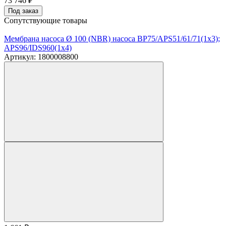
73 746
₽
Под заказ
Сопутствующие товары
Мембрана насоса Ø 100 (NBR) насоса BP75/APS51/61/71(1х3);
APS96/IDS960(1х4)
Артикул: 1800008800