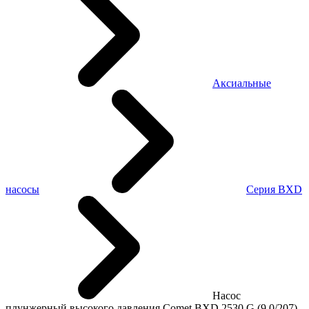
Аксиальные
насосы
Серия BXD
Насос
плунжерный высокого давления Comet BXD 2530 G (9,0/207)