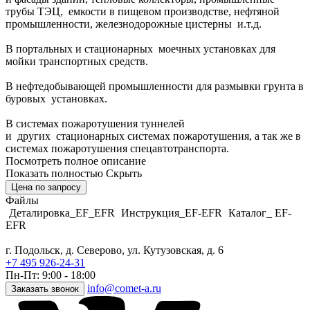
трубы ТЭЦ, емкости в пищевом производстве, нефтяной
промышленности, железнодорожные цистерны и.т.д.
В портальных и стационарных моечных установках для
мойки транспортных средств.
В нефтедобывающей промышленности для размывки грунта в
буровых установках.
В системах пожаротушения туннелей
и других стационарных системах пожаротушения, а так же в
системах пожаротушения спецавтотранспорта.
Посмотреть полное описание
Показать полностью
Скрыть
Цена по запросу
Файлы
Деталировка_EF_EFR
Инструкция_EF-EFR
Каталог_ EF-
EFR
г. Подольск, д. Северово, ул. Кутузовская, д. 6
+7 495 926-24-31
Пн-Пт: 9:00 - 18:00
info@comet-a.ru
Заказать звонок