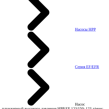
Насосы HPP
Cерия EF/EFR
Насос
плунжерный высокого давления HPP EF 123/150; 123 л/мин;