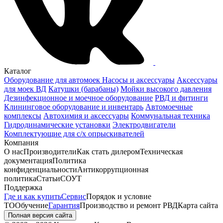
Каталог
Оборудование для автомоек
Насосы и аксессуары
Аксессуары
для моек ВД
Катушки (барабаны)
Мойки высокого давления
Дезинфекционное и моечное оборудование
РВД и фитинги
Клининговое оборудование и инвентарь
Автомоечные
комплексы
Автохимия и аксессуары
Коммунальная техника
Гидродинамические установки
Электродвигатели
Комплектующие для с/х опрыскивателей
Компания
О нас
Производители
Как стать дилером
Техническая
документация
Политика
конфиденциальности
Антикоррупционная
политика
Статьи
СОУТ
Поддержка
Где и как купить
Сервис
Порядок и условие
ТО
Обучение
Гарантия
Производство и ремонт РВД
Карта сайта
Полная версия сайта