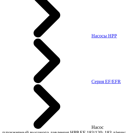
Насосы HPP
Cерия EF/EFR
Насос
плунжерный высокого давления HPP EF 183/120; 183 л/мин;