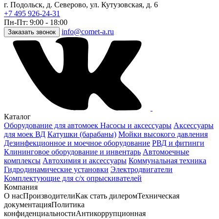
г. Подольск, д. Северово, ул. Кутузовская, д. 6
+7 495 926-24-31
Пн-Пт: 9:00 - 18:00
info@comet-a.ru
Заказать звонок
Каталог
Оборудование для автомоек
Насосы и аксессуары
Аксессуары
для моек ВД
Катушки (барабаны)
Мойки высокого давления
Дезинфекционное и моечное оборудование
РВД и фитинги
Клининговое оборудование и инвентарь
Автомоечные
комплексы
Автохимия и аксессуары
Коммунальная техника
Гидродинамические установки
Электродвигатели
Комплектующие для с/х опрыскивателей
Компания
О нас
Производители
Как стать дилером
Техническая
документация
Политика
конфиденциальности
Антикоррупционная