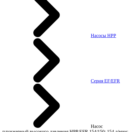
Насосы HPP
Cерия EF/EFR
Насос
плунжерный высокого давления HPP EFR 154/150; 154 л/мин;