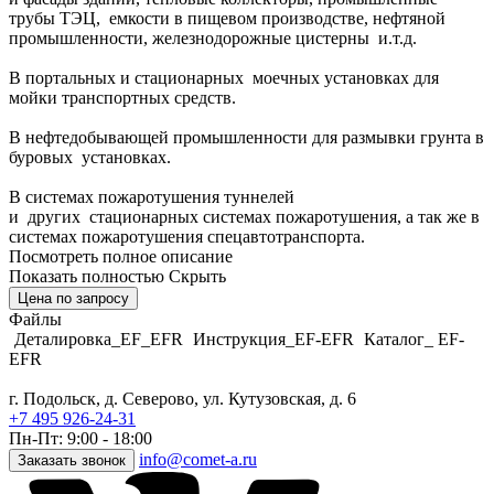
трубы ТЭЦ, емкости в пищевом производстве, нефтяной
промышленности, железнодорожные цистерны и.т.д.
В портальных и стационарных моечных установках для
мойки транспортных средств.
В нефтедобывающей промышленности для размывки грунта в
буровых установках.
В системах пожаротушения туннелей
и других стационарных системах пожаротушения, а так же в
системах пожаротушения спецавтотранспорта.
Посмотреть полное описание
Показать полностью
Скрыть
Цена по запросу
Файлы
Деталировка_EF_EFR
Инструкция_EF-EFR
Каталог_ EF-
EFR
г. Подольск, д. Северово, ул. Кутузовская, д. 6
+7 495 926-24-31
Пн-Пт: 9:00 - 18:00
info@comet-a.ru
Заказать звонок