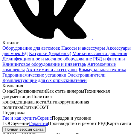
Каталог
Оборудование для автомоек
Насосы и аксессуары
Аксессуары
для моек ВД
Катушки (барабаны)
Мойки высокого давления
Дезинфекционное и моечное оборудование
РВД и фитинги
Клининговое оборудование и инвентарь
Автомоечные
комплексы
Автохимия и аксессуары
Коммунальная техника
Гидродинамические установки
Электродвигатели
Комплектующие для с/х опрыскивателей
Компания
О нас
Производители
Как стать дилером
Техническая
документация
Политика
конфиденциальности
Антикоррупционная
политика
Статьи
СОУТ
Поддержка
Где и как купить
Сервис
Порядок и условие
ТО
Обучение
Гарантия
Производство и ремонт РВД
Карта сайта
Полная версия сайта