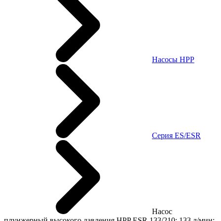
Насосы HPP
Cерия ES/ESR
Насос
плунжерный высокого давления HPP ESR 133/210; 133 л/мин;