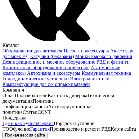
Каталог
Оборудование для автомоек
Насосы и аксессуары
Аксессуары
для моек ВД
Катушки (барабаны)
Мойки высокого давления
Дезинфекционное и моечное оборудование
РВД и фитинги
Клининговое оборудование и инвентарь
Автомоечные
комплексы
Автохимия и аксессуары
Коммунальная техника
Гидродинамические установки
Электродвигатели
Комплектующие для с/х опрыскивателей
Компания
О нас
Производители
Как стать дилером
Техническая
документация
Политика
конфиденциальности
Антикоррупционная
политика
Статьи
СОУТ
Поддержка
Где и как купить
Сервис
Порядок и условие
ТО
Обучение
Гарантия
Производство и ремонт РВД
Карта сайта
Полная версия сайта