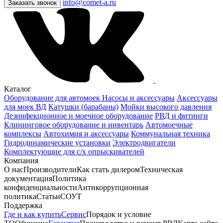
info@comet-a.ru
Заказать звонок
Каталог
Оборудование для автомоек
Насосы и аксессуары
Аксессуары
для моек ВД
Катушки (барабаны)
Мойки высокого давления
Дезинфекционное и моечное оборудование
РВД и фитинги
Клининговое оборудование и инвентарь
Автомоечные
комплексы
Автохимия и аксессуары
Коммунальная техника
Гидродинамические установки
Электродвигатели
Комплектующие для с/х опрыскивателей
Компания
О нас
Производители
Как стать дилером
Техническая
документация
Политика
конфиденциальности
Антикоррупционная
политика
Статьи
СОУТ
Поддержка
Где и как купить
Сервис
Порядок и условие