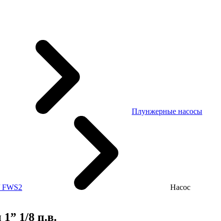
Плунжерные насосы
/ FWS2
Насос
” 1/8 п.в.