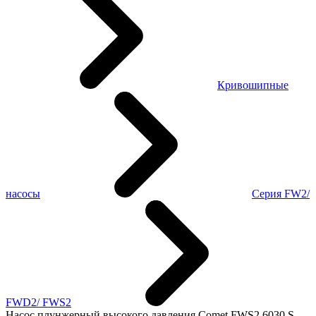
Кривошипные
насосы
Серия FW2/
FWD2/ FWS2
Насос плунжерный высокого давления Comet FWS2 6030 S