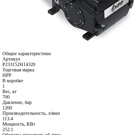
Общие характеристики
Артикул
P233152H14320
Торговая марка
HPP
В коробке
1
Вес, кг
700
Давление, бар
1200
Производительность, л/мин
113.4
Мощность, КВт
252.1
Обороты двигателя, об./мин