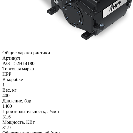
Общие характеристики
Артикул
P231152H14180
Торговая марка
HPP
В коробке
1
Вес, кг
400
Давление, бар
1400
Производительность, л/мин
31.6
Мощность, КВт
81.9
Обороты двигателя, об./мин