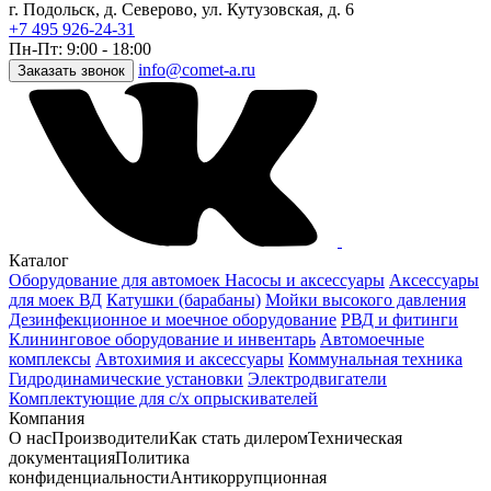
г. Подольск, д. Северово, ул. Кутузовская, д. 6
+7 495 926-24-31
Пн-Пт: 9:00 - 18:00
info@comet-a.ru
Заказать звонок
Каталог
Оборудование для автомоек
Насосы и аксессуары
Аксессуары
для моек ВД
Катушки (барабаны)
Мойки высокого давления
Дезинфекционное и моечное оборудование
РВД и фитинги
Клининговое оборудование и инвентарь
Автомоечные
комплексы
Автохимия и аксессуары
Коммунальная техника
Гидродинамические установки
Электродвигатели
Комплектующие для с/х опрыскивателей
Компания
О нас
Производители
Как стать дилером
Техническая
документация
Политика
конфиденциальности
Антикоррупционная