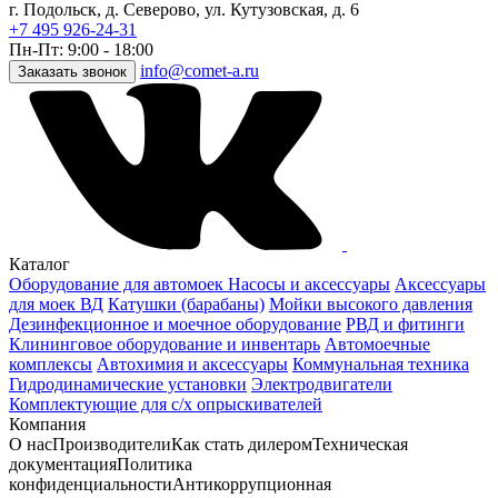
г. Подольск, д. Северово, ул. Кутузовская, д. 6
+7 495 926-24-31
Пн-Пт: 9:00 - 18:00
info@comet-a.ru
Заказать звонок
Каталог
Оборудование для автомоек
Насосы и аксессуары
Аксессуары
для моек ВД
Катушки (барабаны)
Мойки высокого давления
Дезинфекционное и моечное оборудование
РВД и фитинги
Клининговое оборудование и инвентарь
Автомоечные
комплексы
Автохимия и аксессуары
Коммунальная техника
Гидродинамические установки
Электродвигатели
Комплектующие для с/х опрыскивателей
Компания
О нас
Производители
Как стать дилером
Техническая
документация
Политика
конфиденциальности
Антикоррупционная