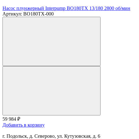
Насос плунжерный Interpump BO180TX 13/180 2800 об/мин
Артикул: BO180TX-000
59 984
₽
Добавить в корзину
г. Подольск, д. Северово, ул. Кутузовская, д. 6