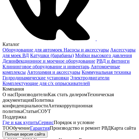
Каталог
Оборудование для автомоек
Насосы и аксессуары
Аксессуары
для моек ВД
Катушки (барабаны)
Мойки высокого давления
Дезинфекционное и моечное оборудование
РВД и фитинги
Клининговое оборудование и инвентарь
Автомоечные
комплексы
Автохимия и аксессуары
Коммунальная техника
Гидродинамические установки
Электродвигатели
Комплектующие для с/х опрыскивателей
Компания
О нас
Производители
Как стать дилером
Техническая
документация
Политика
конфиденциальности
Антикоррупционная
политика
Статьи
СОУТ
Поддержка
Где и как купить
Сервис
Порядок и условие
ТО
Обучение
Гарантия
Производство и ремонт РВД
Карта сайта
Полная версия сайта