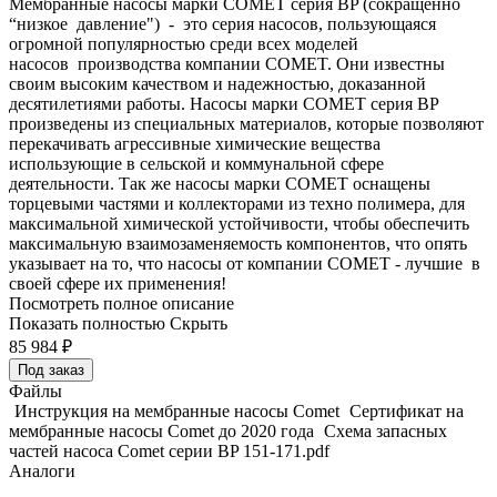
Мембранные насосы марки COMET серия BP (сокращенно
“низкое давление") - это серия насосов, пользующаяся
огромной популярностью среди всех моделей
насосов производства компании COMET. Они известны
своим высоким качеством и надежностью, доказанной
десятилетиями работы. Насосы марки COMET серия BP
произведены из специальных материалов, которые позволяют
перекачивать агрессивные химические вещества
использующие в сельской и коммунальной сфере
деятельности. Так же насосы марки COMET оснащены
торцевыми частями и коллекторами из техно полимера, для
максимальной химической устойчивости, чтобы обеспечить
максимальную взаимозаменяемость компонентов, что опять
указывает на то, что насосы от компании COMET - лучшие в
своей сфере их применения!
Посмотреть полное описание
Показать полностью
Скрыть
85 984
₽
Под заказ
Файлы
Инструкция на мембранные насосы Comet
Сертификат на
мембранные насосы Comet до 2020 года
Схема запасных
частей насоса Comet серии BP 151-171.pdf
Аналоги