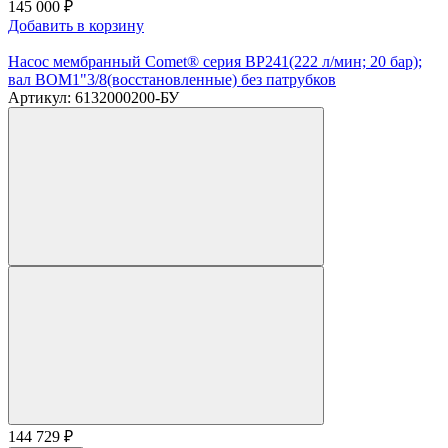
145 000
₽
Добавить в корзину
Насос мембранный Comet® серия BP241(222 л/мин; 20 бар);
вал ВОМ1"3/8(восстановленные) без патрубков
Артикул: 6132000200-БУ
144 729
₽