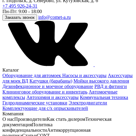
г. Подольск, д. Северово, ул. Кутузовская, д. 6
+7 495 926-24-31
Пн-Пт: 9:00 - 18:00
info@comet-a.ru
Заказать звонок
Каталог
Оборудование для автомоек
Насосы и аксессуары
Аксессуары
для моек ВД
Катушки (барабаны)
Мойки высокого давления
Дезинфекционное и моечное оборудование
РВД и фитинги
Клининговое оборудование и инвентарь
Автомоечные
комплексы
Автохимия и аксессуары
Коммунальная техника
Гидродинамические установки
Электродвигатели
Комплектующие для с/х опрыскивателей
Компания
О нас
Производители
Как стать дилером
Техническая
документация
Политика
конфиденциальности
Антикоррупционная
политика
Статьи
СОУТ