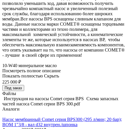
позволило уменьшить ход, давая возможность получить
чрезвычайно компактный насос и увеличенный полезный
срок службы, благодаря использованию более широких
мембран.Все насосы BPS оснащены сливным клапаном для
воды. Данные насосы марки COMET® оснащены торцевыми
частями и коллекторами из техно полимера, для
максимальной химической устойчивости, а кинематические
элементы те же, которые используется в насосах BP, чтобы
обеспечить максимальную взаимозаменяемость компонентов,
что опять указывает на то, что насосы от компании COMET®
- лучшие в своей сфере их применения!
10-W40 минеральное масло
Посмотреть полное описание
Показать полностью
Скрыть
225 000
₽
Под заказ
Файлы
Инструкция на насосы Comet серия BPS
Схема запасных
частей насоса Comet серии BPS 300.pdf
Аналоги
Насос мембранный Comet серия BPS300 (295 л/мин; 20 бар);
ВОМ 1"3/8 - вал d32 внутрен./шпонка