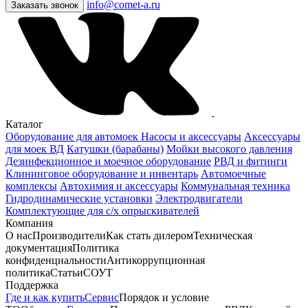
info@comet-a.ru
Заказать звонок
Каталог
Оборудование для автомоек
Насосы и аксессуары
Аксессуары
для моек ВД
Катушки (барабаны)
Мойки высокого давления
Дезинфекционное и моечное оборудование
РВД и фитинги
Клининговое оборудование и инвентарь
Автомоечные
комплексы
Автохимия и аксессуары
Коммунальная техника
Гидродинамические установки
Электродвигатели
Комплектующие для с/х опрыскивателей
Компания
О нас
Производители
Как стать дилером
Техническая
документация
Политика
конфиденциальности
Антикоррупционная
политика
Статьи
СОУТ
Поддержка
Где и как купить
Сервис
Порядок и условие