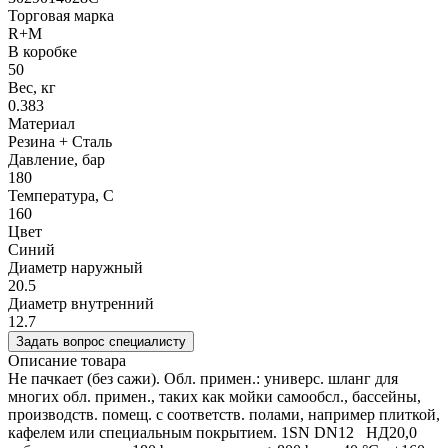
Торговая марка
R+M
В коробке
50
Вес, кг
0.383
Материал
Резина + Сталь
Давление, бар
180
Температура, C
160
Цвет
Синий
Диаметр наружный
20.5
Диаметр внутренний
12.7
Задать вопрос специалисту
Описание товара
Не пачкает (без сажи). Обл. примен.: универс. шланг для
многих обл. примен., таких как мойки самообсл., бассейны,
производств. помещ. с соответств. полами, например плиткой,
кафелем или специальным покрытием. 1SN DN12 НД20,0