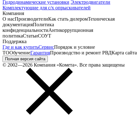
Гидродинамические установки
Электродвигатели
Комплектующие для с/х опрыскивателей
Компания
О нас
Производители
Как стать дилером
Техническая
документация
Политика
конфиденциальности
Антикоррупционная
политика
Статьи
СОУТ
Поддержка
Где и как купить
Сервис
Порядок и условие
ТО
Обучение
Гарантия
Производство и ремонт РВД
Карта сайта
Полная версия сайта
© 2002—2026 Компания «Комета». Все права защищены