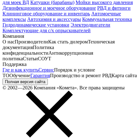
для моек ВД
Катушки (барабаны)
Мойки высокого давления
Дезинфекционное и моечное оборудование
РВД и фитинги
Клининговое оборудование и инвентарь
Автомоечные
комплексы
Автохимия и аксессуары
Коммунальная техника
Гидродинамические установки
Электродвигатели
Комплектующие для с/х опрыскивателей
Компания
О нас
Производители
Как стать дилером
Техническая
документация
Политика
конфиденциальности
Антикоррупционная
политика
Статьи
СОУТ
Поддержка
Где и как купить
Сервис
Порядок и условие
ТО
Обучение
Гарантия
Производство и ремонт РВД
Карта сайта
Полная версия сайта
© 2002—2026 Компания «Комета». Все права защищены