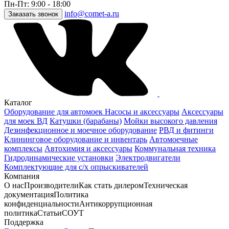
Пн-Пт: 9:00 - 18:00
info@comet-a.ru
Заказать звонок
Каталог
Оборудование для автомоек
Насосы и аксессуары
Аксессуары
для моек ВД
Катушки (барабаны)
Мойки высокого давления
Дезинфекционное и моечное оборудование
РВД и фитинги
Клининговое оборудование и инвентарь
Автомоечные
комплексы
Автохимия и аксессуары
Коммунальная техника
Гидродинамические установки
Электродвигатели
Комплектующие для с/х опрыскивателей
Компания
О нас
Производители
Как стать дилером
Техническая
документация
Политика
конфиденциальности
Антикоррупционная
политика
Статьи
СОУТ
Поддержка