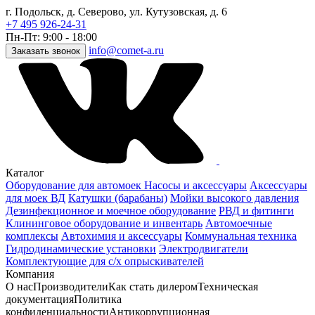
г. Подольск, д. Северово, ул. Кутузовская, д. 6
+7 495 926-24-31
Пн-Пт: 9:00 - 18:00
info@comet-a.ru
Заказать звонок
Каталог
Оборудование для автомоек
Насосы и аксессуары
Аксессуары
для моек ВД
Катушки (барабаны)
Мойки высокого давления
Дезинфекционное и моечное оборудование
РВД и фитинги
Клининговое оборудование и инвентарь
Автомоечные
комплексы
Автохимия и аксессуары
Коммунальная техника
Гидродинамические установки
Электродвигатели
Комплектующие для с/х опрыскивателей
Компания
О нас
Производители
Как стать дилером
Техническая
документация
Политика
конфиденциальности
Антикоррупционная