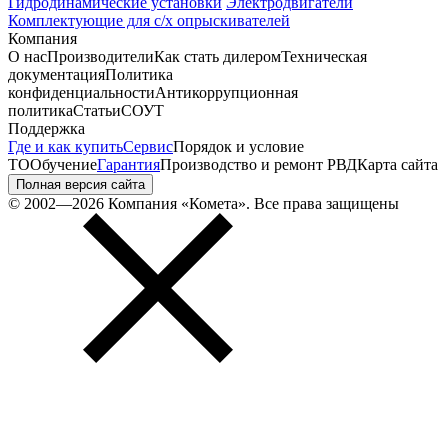
Гидродинамические установки
Электродвигатели
Комплектующие для с/х опрыскивателей
Компания
О нас
Производители
Как стать дилером
Техническая
документация
Политика
конфиденциальности
Антикоррупционная
политика
Статьи
СОУТ
Поддержка
Где и как купить
Сервис
Порядок и условие
ТО
Обучение
Гарантия
Производство и ремонт РВД
Карта сайта
Полная версия сайта
© 2002—2026 Компания «Комета». Все права защищены