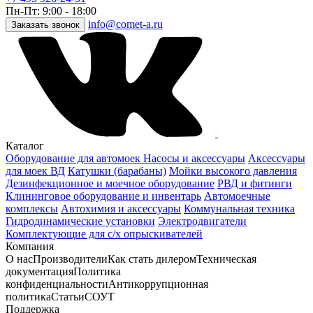
Пн-Пт: 9:00 - 18:00
info@comet-a.ru
Заказать звонок
Каталог
Оборудование для автомоек
Насосы и аксессуары
Аксессуары
для моек ВД
Катушки (барабаны)
Мойки высокого давления
Дезинфекционное и моечное оборудование
РВД и фитинги
Клининговое оборудование и инвентарь
Автомоечные
комплексы
Автохимия и аксессуары
Коммунальная техника
Гидродинамические установки
Электродвигатели
Комплектующие для с/х опрыскивателей
Компания
О нас
Производители
Как стать дилером
Техническая
документация
Политика
конфиденциальности
Антикоррупционная
политика
Статьи
СОУТ
Поддержка