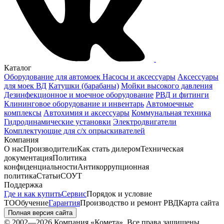
Каталог
Оборудование для автомоек
Насосы и аксессуары
Аксессуары
для моек ВД
Катушки (барабаны)
Мойки высокого давления
Дезинфекционное и моечное оборудование
РВД и фитинги
Клининговое оборудование и инвентарь
Автомоечные
комплексы
Автохимия и аксессуары
Коммунальная техника
Гидродинамические установки
Электродвигатели
Комплектующие для с/х опрыскивателей
Компания
О нас
Производители
Как стать дилером
Техническая
документация
Политика
конфиденциальности
Антикоррупционная
политика
Статьи
СОУТ
Поддержка
Где и как купить
Сервис
Порядок и условие
ТО
Обучение
Гарантия
Производство и ремонт РВД
Карта сайта
Полная версия сайта
© 2002—2026 Компания «Комета». Все права защищены