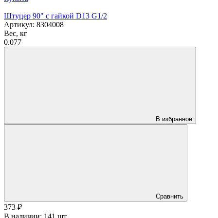
Штуцер 90" с гайкой D13 G1/2
Артикул: 8304008
Вес, кг
0.077
В избранное
Сравнить
373
₽
В наличии: 141 шт