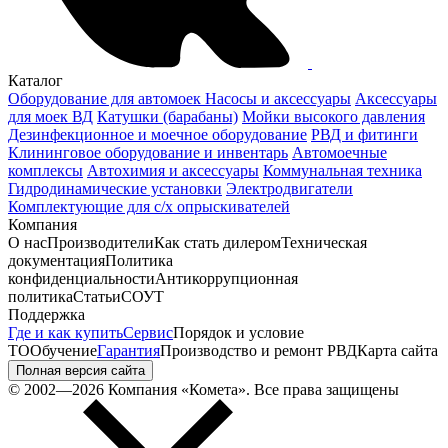
Каталог
Оборудование для автомоек
Насосы и аксессуары
Аксессуары
для моек ВД
Катушки (барабаны)
Мойки высокого давления
Дезинфекционное и моечное оборудование
РВД и фитинги
Клининговое оборудование и инвентарь
Автомоечные
комплексы
Автохимия и аксессуары
Коммунальная техника
Гидродинамические установки
Электродвигатели
Комплектующие для с/х опрыскивателей
Компания
О нас
Производители
Как стать дилером
Техническая
документация
Политика
конфиденциальности
Антикоррупционная
политика
Статьи
СОУТ
Поддержка
Где и как купить
Сервис
Порядок и условие
ТО
Обучение
Гарантия
Производство и ремонт РВД
Карта сайта
Полная версия сайта
© 2002—2026 Компания «Комета». Все права защищены