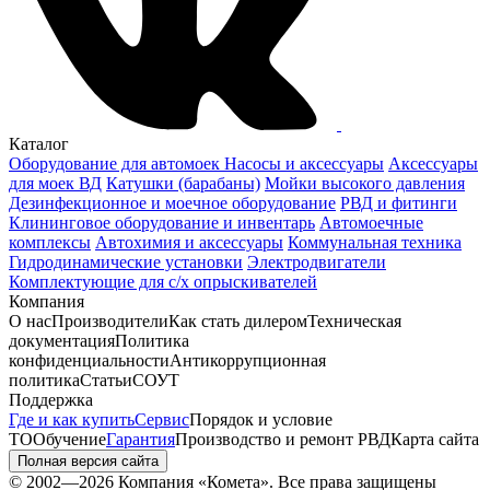
Каталог
Оборудование для автомоек
Насосы и аксессуары
Аксессуары
для моек ВД
Катушки (барабаны)
Мойки высокого давления
Дезинфекционное и моечное оборудование
РВД и фитинги
Клининговое оборудование и инвентарь
Автомоечные
комплексы
Автохимия и аксессуары
Коммунальная техника
Гидродинамические установки
Электродвигатели
Комплектующие для с/х опрыскивателей
Компания
О нас
Производители
Как стать дилером
Техническая
документация
Политика
конфиденциальности
Антикоррупционная
политика
Статьи
СОУТ
Поддержка
Где и как купить
Сервис
Порядок и условие
ТО
Обучение
Гарантия
Производство и ремонт РВД
Карта сайта
Полная версия сайта
© 2002—2026 Компания «Комета». Все права защищены