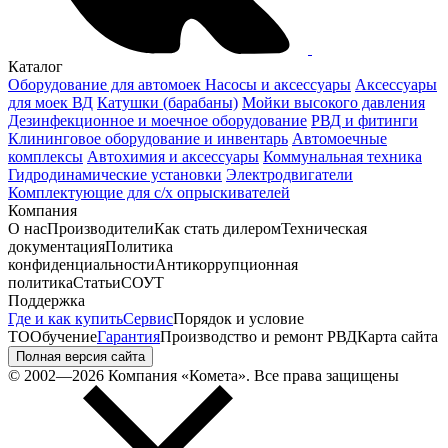
Каталог
Оборудование для автомоек
Насосы и аксессуары
Аксессуары
для моек ВД
Катушки (барабаны)
Мойки высокого давления
Дезинфекционное и моечное оборудование
РВД и фитинги
Клининговое оборудование и инвентарь
Автомоечные
комплексы
Автохимия и аксессуары
Коммунальная техника
Гидродинамические установки
Электродвигатели
Комплектующие для с/х опрыскивателей
Компания
О нас
Производители
Как стать дилером
Техническая
документация
Политика
конфиденциальности
Антикоррупционная
политика
Статьи
СОУТ
Поддержка
Где и как купить
Сервис
Порядок и условие
ТО
Обучение
Гарантия
Производство и ремонт РВД
Карта сайта
Полная версия сайта
© 2002—2026 Компания «Комета». Все права защищены