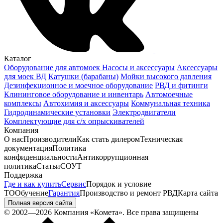
Каталог
Оборудование для автомоек
Насосы и аксессуары
Аксессуары
для моек ВД
Катушки (барабаны)
Мойки высокого давления
Дезинфекционное и моечное оборудование
РВД и фитинги
Клининговое оборудование и инвентарь
Автомоечные
комплексы
Автохимия и аксессуары
Коммунальная техника
Гидродинамические установки
Электродвигатели
Комплектующие для с/х опрыскивателей
Компания
О нас
Производители
Как стать дилером
Техническая
документация
Политика
конфиденциальности
Антикоррупционная
политика
Статьи
СОУТ
Поддержка
Где и как купить
Сервис
Порядок и условие
ТО
Обучение
Гарантия
Производство и ремонт РВД
Карта сайта
Полная версия сайта
© 2002—2026 Компания «Комета». Все права защищены