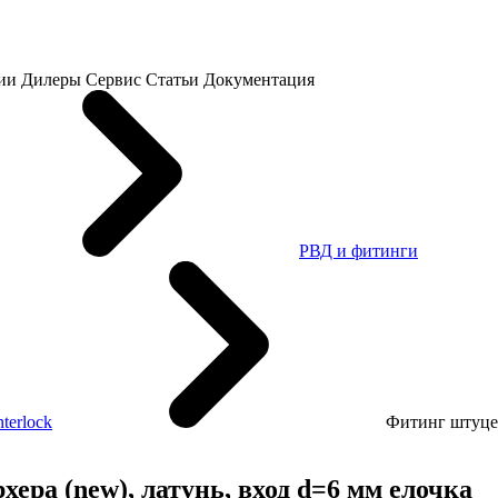
ии
Дилеры
Сервис
Статьи
Документация
РВД и фитинги
nterlock
Фитинг штуцер
ера (new), латунь, вход d=6 мм елочка