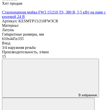
Хит продаж
Стационарная мойка FW3 15/210 TS, 380 В, 5,5 кВт на раме с
кнопкой 24 В
Артикул: KESMTP15/210FW3CR
Материал
Латунь
Габаритные размеры, мм
610x445x335
Вход
3/4 наружняя резьба
Производительность, л/мин
15
В избранное