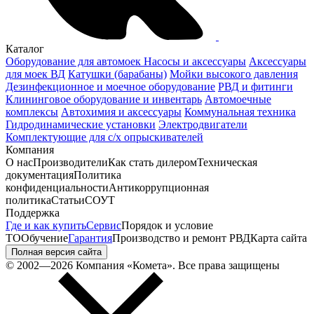
Каталог
Оборудование для автомоек
Насосы и аксессуары
Аксессуары
для моек ВД
Катушки (барабаны)
Мойки высокого давления
Дезинфекционное и моечное оборудование
РВД и фитинги
Клининговое оборудование и инвентарь
Автомоечные
комплексы
Автохимия и аксессуары
Коммунальная техника
Гидродинамические установки
Электродвигатели
Комплектующие для с/х опрыскивателей
Компания
О нас
Производители
Как стать дилером
Техническая
документация
Политика
конфиденциальности
Антикоррупционная
политика
Статьи
СОУТ
Поддержка
Где и как купить
Сервис
Порядок и условие
ТО
Обучение
Гарантия
Производство и ремонт РВД
Карта сайта
Полная версия сайта
© 2002—2026 Компания «Комета». Все права защищены