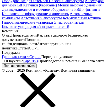
Оборудование для автомоек
Насосы и аксессуары
Аксессуары
для моек ВД
Катушки (барабаны)
Мойки высокого давления
Дезинфекционное и моечное оборудование
РВД и фитинги
Клининговое оборудование и инвентарь
Автомоечные
комплексы
Автохимия и аксессуары
Коммунальная техника
Гидродинамические установки
Электродвигатели
Комплектующие для с/х опрыскивателей
Компания
О нас
Производители
Как стать дилером
Техническая
документация
Политика
конфиденциальности
Антикоррупционная
политика
Статьи
СОУТ
Поддержка
Где и как купить
Сервис
Порядок и условие
ТО
Обучение
Гарантия
Производство и ремонт РВД
Карта сайта
Полная версия сайта
© 2002—2026 Компания «Комета». Все права защищены