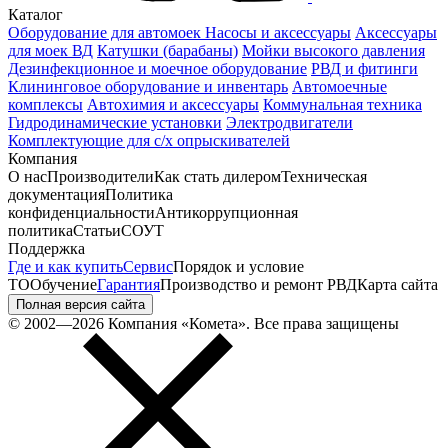
Каталог
Оборудование для автомоек
Насосы и аксессуары
Аксессуары
для моек ВД
Катушки (барабаны)
Мойки высокого давления
Дезинфекционное и моечное оборудование
РВД и фитинги
Клининговое оборудование и инвентарь
Автомоечные
комплексы
Автохимия и аксессуары
Коммунальная техника
Гидродинамические установки
Электродвигатели
Комплектующие для с/х опрыскивателей
Компания
О нас
Производители
Как стать дилером
Техническая
документация
Политика
конфиденциальности
Антикоррупционная
политика
Статьи
СОУТ
Поддержка
Где и как купить
Сервис
Порядок и условие
ТО
Обучение
Гарантия
Производство и ремонт РВД
Карта сайта
Полная версия сайта
© 2002—2026 Компания «Комета». Все права защищены