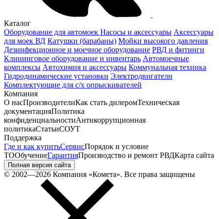
Каталог
Оборудование для автомоек
Насосы и аксессуары
Аксессуары
для моек ВД
Катушки (барабаны)
Мойки высокого давления
Дезинфекционное и моечное оборудование
РВД и фитинги
Клининговое оборудование и инвентарь
Автомоечные
комплексы
Автохимия и аксессуары
Коммунальная техника
Гидродинамические установки
Электродвигатели
Комплектующие для с/х опрыскивателей
Компания
О нас
Производители
Как стать дилером
Техническая
документация
Политика
конфиденциальности
Антикоррупционная
политика
Статьи
СОУТ
Поддержка
Где и как купить
Сервис
Порядок и условие
ТО
Обучение
Гарантия
Производство и ремонт РВД
Карта сайта
Полная версия сайта
© 2002—2026 Компания «Комета». Все права защищены