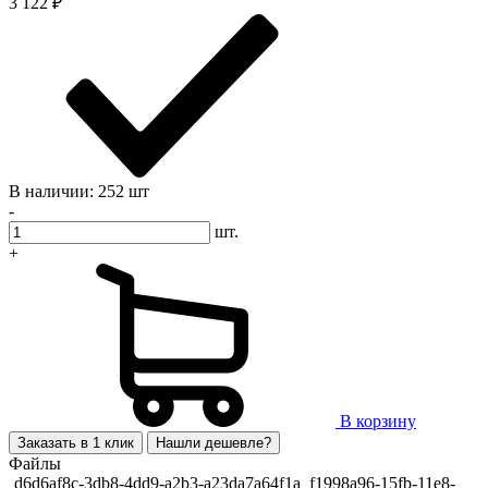
3 122
₽
В наличии: 252 шт
-
шт.
+
В корзину
Заказать в 1 клик
Нашли дешевле?
Файлы
d6d6af8c-3db8-4dd9-a2b3-a23da7a64f1a_f1998a96-15fb-11e8-