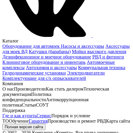
Каталог
Оборудование для автомоек
Насосы и аксессуары
Аксессуары
для моек ВД
Катушки (барабаны)
Мойки высокого давления
Дезинфекционное и моечное оборудование
РВД и фитинги
Клининговое оборудование и инвентарь
Автомоечные
комплексы
Автохимия и аксессуары
Коммунальная техника
Гидродинамические установки
Электродвигатели
Комплектующие для с/х опрыскивателей
Компания
О нас
Производители
Как стать дилером
Техническая
документация
Политика
конфиденциальности
Антикоррупционная
политика
Статьи
СОУТ
Поддержка
Где и как купить
Сервис
Порядок и условие
ТО
Обучение
Гарантия
Производство и ремонт РВД
Карта сайта
Полная версия сайта
© 2002—2026 Компания «Комета». Все права защищены