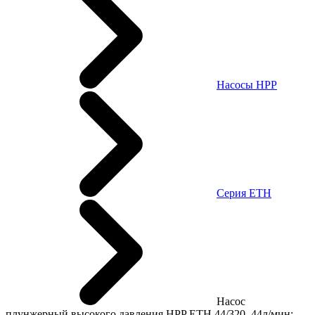
Насосы HPP
Cерия ETH
Насос
плунжерный высокого давления HPP ETH 44/320, 44л/мин;