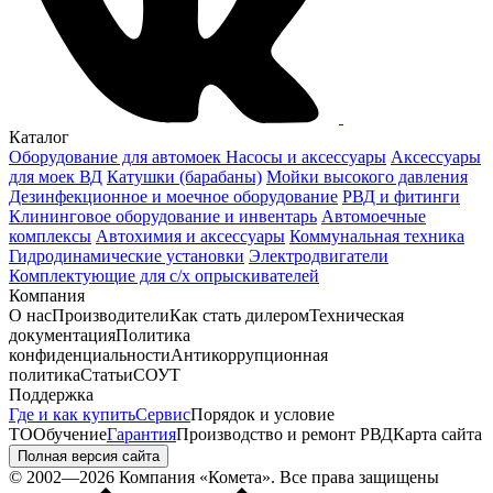
Каталог
Оборудование для автомоек
Насосы и аксессуары
Аксессуары
для моек ВД
Катушки (барабаны)
Мойки высокого давления
Дезинфекционное и моечное оборудование
РВД и фитинги
Клининговое оборудование и инвентарь
Автомоечные
комплексы
Автохимия и аксессуары
Коммунальная техника
Гидродинамические установки
Электродвигатели
Комплектующие для с/х опрыскивателей
Компания
О нас
Производители
Как стать дилером
Техническая
документация
Политика
конфиденциальности
Антикоррупционная
политика
Статьи
СОУТ
Поддержка
Где и как купить
Сервис
Порядок и условие
ТО
Обучение
Гарантия
Производство и ремонт РВД
Карта сайта
Полная версия сайта
© 2002—2026 Компания «Комета». Все права защищены